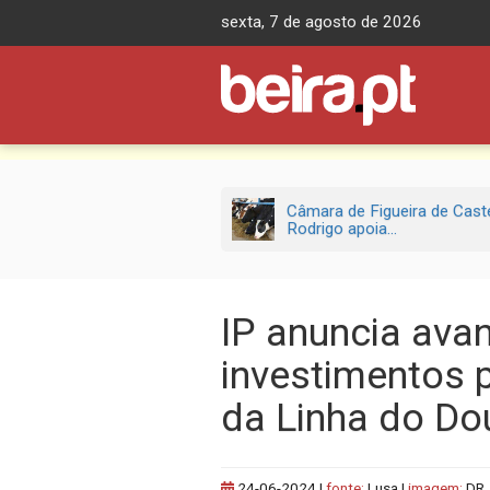
Skip
sexta, 7 de agosto de 2026
to
content
Câmara de Figueira de Cast
Rodrigo apoia...
IP anuncia ava
investimentos 
da Linha do Do
24-06-2024
|
fonte:
Lusa |
imagem:
DR