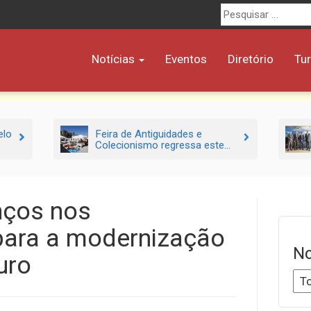
Procurar
por:
Notícias
Eventos
Diretório
Tu
elo
Feira de Antiguidades e
Colecionismo regressa este...
nços nos
para a modernização
No
uro