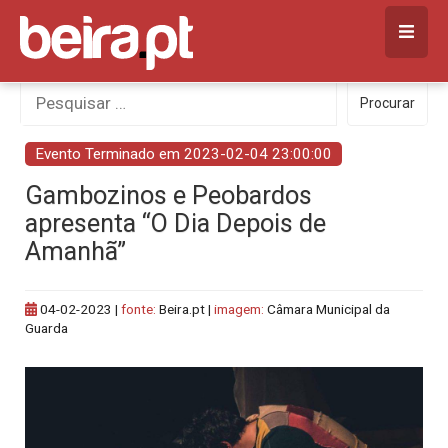
Skip
to
content
Procurar
Procurar
por:
Evento Terminado em 2023-02-04 23:00:00
Gambozinos e Peobardos
apresenta “O Dia Depois de
Amanhã”
04-02-2023
|
fonte:
Beira.pt |
imagem:
Câmara Municipal da
Guarda