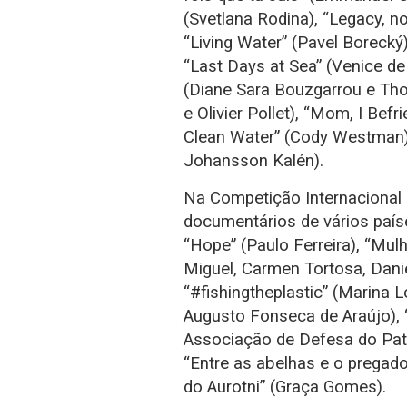
(Svetlana Rodina), “Legacy, no
“Living Water” (Pavel Borecký
“Last Days at Sea” (Venice de 
(Diane Sara Bouzgarrou e Th
e Olivier Pollet), “Mom, I Bef
Clean Water” (Cody Westman) 
Johansson Kalén).
Na Competição Internacional
documentários de vários país
“Hope” (Paulo Ferreira), “Mu
Miguel, Carmen Tortosa, Daniel
“#fishingtheplastic” (Marina L
Augusto Fonseca de Araújo), 
Associação de Defesa do Patr
“Entre as abelhas e o pregado
do Aurotni” (Graça Gomes).