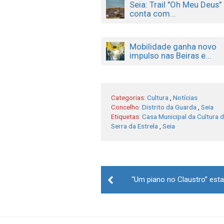
Seia: Trail "Oh Meu Deus"
conta com...
Mobilidade ganha novo
impulso nas Beiras e...
Categorias:
Cultura
,
Notícias
Concelho:
Distrito da Guarda
,
Seia
Etiquetas:
Casa Municipal da Cultura d
Serra da Estrela
,
Seia
Post
“Um piano no Claustro” est
navigation