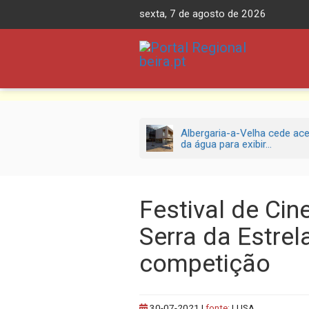
Skip
sexta, 7 de agosto de 2026
to
content
Albergaria-a-Velha cede ac
da água para exibir...
Festival de Ci
Serra da Estre
competição
30-07-2021
|
fonte:
LUSA