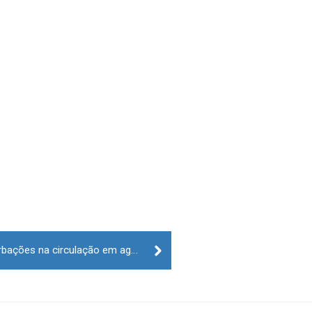
CP alerta para possíveis perturbações na circulação em agosto devido a greve