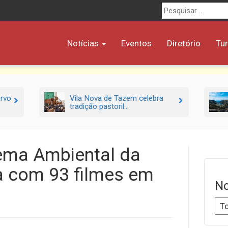
Procurar
por:
Notícias
Eventos
Diretório
Tu
ervo
Vila Nova de Tazem celebra
tradição pastoril...
nema Ambiental da
la com 93 filmes em
No