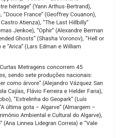
tre héritage” (Yann Arthus-Bertrand),
), “Douce France” (Geoffrey Couanon),
Castro Atienza), “The Last Hillbilly”
omas Jenkoe), “Ophir” (Alexandre Berman
riended Ghosts” (Shasha Voronov), “Hell or
e “Arica” (Lars Edman e William
 Curtas Metragens concorrem 45
es, sendo sete produções nacionais:
lher como árvore” (Alejandro Vázquez San
a Cajías, Flávio Ferreira e Helder Faria),
obo), “Estrelinha do Geopark” (Luís
“A última gota – Algarve” (Almargem –
imónio Ambiental e Cultural do Algarve),
” (Ana Linnea Lidegran Correia) e “Vale