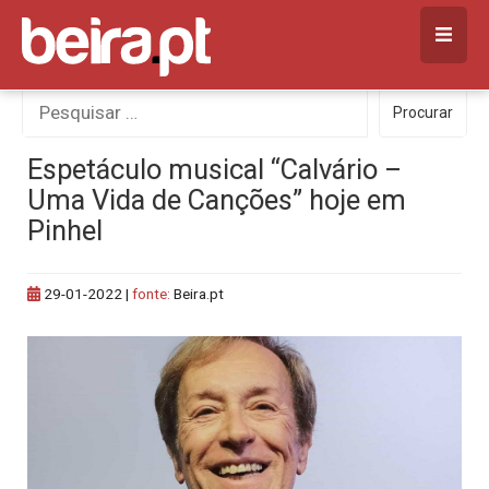
Skip
to
content
Procurar
Procurar
por:
Espetáculo musical “Calvário –
Uma Vida de Canções” hoje em
Pinhel
29-01-2022
|
fonte:
Beira.pt