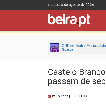
Skip
sábado, 8 de agosto de 2026
to
content
GNR no Teatro Municipal da
Guarda
Castelo Branco
passam de seca
17-10-2022
|
fonte:
LUSA