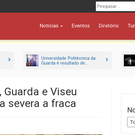
Procurar
por:
Notícias
Eventos
Diretório
Tu
Universidade Politécnica da
Guarda é resultado de...
, Guarda e Viseu
 severa a fraca
No