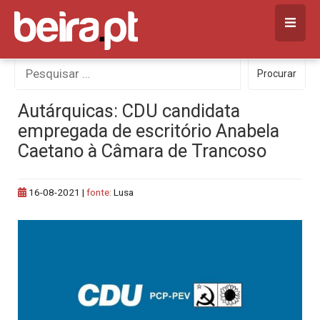
Skip
to
content
Procurar
Procurar
por:
Autárquicas: CDU candidata
empregada de escritório Anabela
Caetano à Câmara de Trancoso
16-08-2021
|
fonte:
Lusa