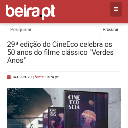
Skip
to
content
Procurar
Procurar
por:
29ª edição do CineEco celebra os
50 anos do filme clássico "Verdes
Anos"
04-09-2023
|
fonte:
Beira.pt