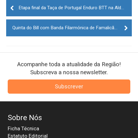
Post
navigation
Etapa final da Taça de Portugal Enduro BTT na Aldeia de Montanha de Cadafaz
Quinta do Bill com Banda Filarmónica de Famalicão no concerto do Dia da Cidade da Guarda
Acompanhe toda a atualidade da Região!
Subscreva a nossa newsletter.
Subscrever
Sobre Nós
Ficha Técnica
Estatuto Editorial