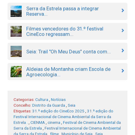
Serra da Estrela passa a integrar
Reserva...
Filmes vencedores do 31.º festival
CineEco regressam...
Seia: Trail "Oh Meu Deus" conta com...
Aldeias de Montanha criam Escola de
Agroecologia...
Categorias:
Cultura
,
Notícias
Concelho:
Distrito da Guarda
,
Seia
Etiquetas:
31.ª edição do CineEco 2025
,
31.ª edição do
Festival Internacional de Cinema Ambiental da Serra da
Estrela .
,
CIENMA
,
cinema
,
Festival de Cinema Ambiental da
Serra da Estrela
,
Festival Internacional de Cinema Ambiental
da Serra da Estrela
,
filme
,
Município de Seia
,
Seia