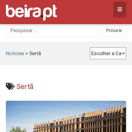
Skip
to
content
Procurar
Procurar
por:
Notícias
>
Sertã
Sertã