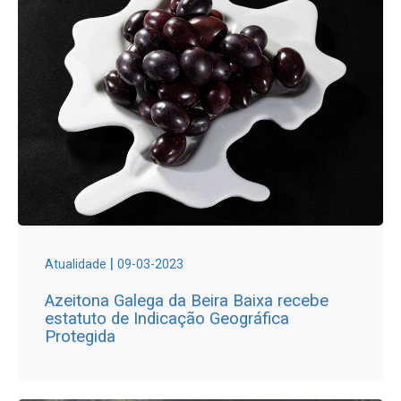
|
Atualidade
09-03-2023
Azeitona Galega da Beira Baixa recebe
estatuto de Indicação Geográfica
Protegida