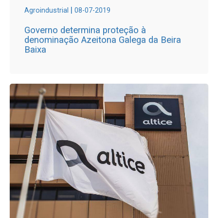
|
Agroindustrial
08-07-2019
Governo determina proteção à
denominação Azeitona Galega da Beira
Baixa