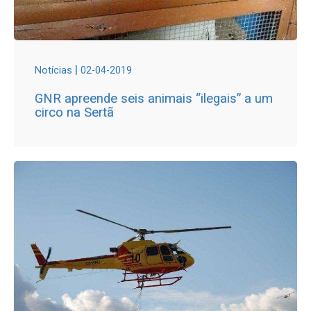
|
Notícias
02-04-2019
GNR apreende seis animais “ilegais” a um
circo na Sertã