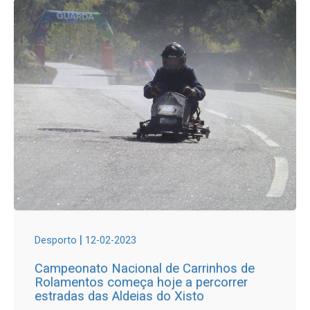
|
Desporto
12-02-2023
Campeonato Nacional de Carrinhos de
Rolamentos começa hoje a percorrer
estradas das Aldeias do Xisto