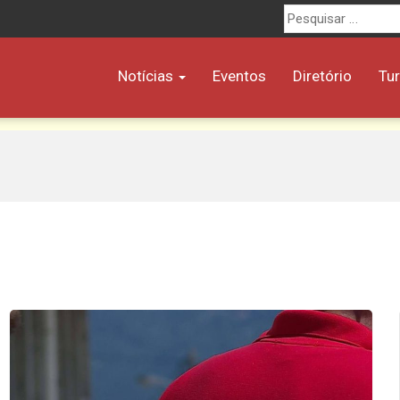
Procurar
por:
Notícias
Eventos
Diretório
Tu