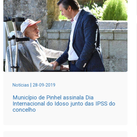
|
Notícias
28-09-2019
Município de Pinhel assinala Dia
Internacional do Idoso junto das IPSS do
concelho