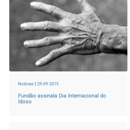
|
Notícias
29-09-2015
Fundão assinala Dia Internacional do
Idoso