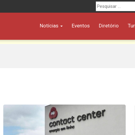
Procurar
por:
Notícias
Eventos
Diretório
Tu