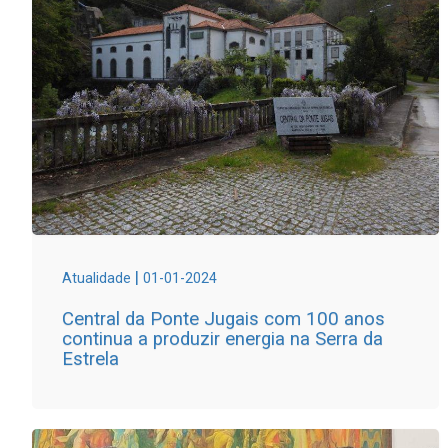
|
Atualidade
01-01-2024
Central da Ponte Jugais com 100 anos
continua a produzir energia na Serra da
Estrela