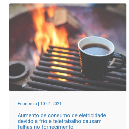
|
Economia
10-01-2021
Aumento de consumo de eletricidade
devido a frio e teletrabalho causam
falhas no fornecimento