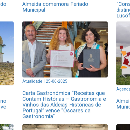
ado
Almeida comemora Feriado
“Cons
Municipal
disti
Lusóf
|
Atualidade
25-06-2025
Agenda
Carta Gastronómica “Receitas que
Contam Histórias – Gastronomia e
 no
Almei
Vinhos das Aldeias Históricas de
ove
Munic
Portugal” vence “Óscares da
Gastronomia”