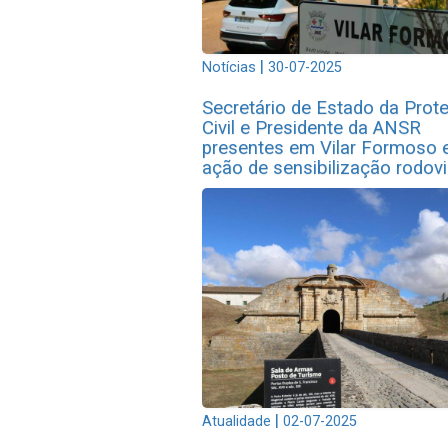
|
Notícias
30-07-2025
Secretário de Estado da Prot
Civil e Presidente da ANSR
presentes em Vilar Formoso
ação de sensibilização rodovi
|
Atualidade
02-07-2025