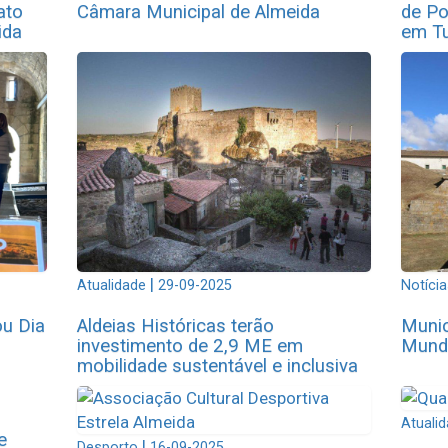
ato
Câmara Municipal de Almeida
de Po
ida
em Tu
|
Atualidade
29-09-2025
Notícia
ou Dia
Aldeias Históricas terão
Munic
investimento de 2,9 ME em
Mundi
mobilidade sustentável e inclusiva
Atuali
e
|
Desporto
16-09-2025