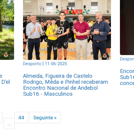
Despor
|
Desporto
11-06-2025
Encon
e
Almeida, Figueira de Castelo
Sub16
D’el
Rodrigo, Mêda e Pinhel receberam
conce
Encontro Nacional de Andebol
Sub16 - Masculinos
44
Seguinte »
…