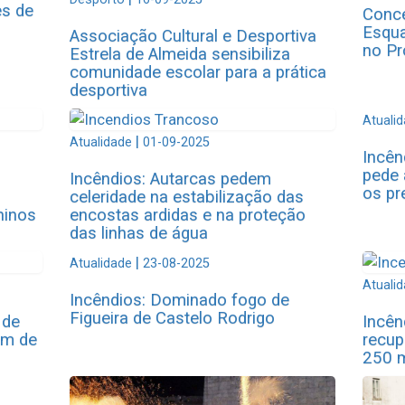
es de
Conce
Esqua
Associação Cultural e Desportiva
no Pr
Estrela de Almeida sensibiliza
comunidade escolar para a prática
desportiva
Atuali
|
Atualidade
01-09-2025
Incên
pede 
Incêndios: Autarcas pedem
os pr
celeridade na estabilização das
ninos
encostas ardidas e na proteção
das linhas de água
|
Atualidade
23-08-2025
Atuali
Incêndios: Dominado fogo de
Figueira de Castelo Rodrigo
 de
Incên
im de
recup
250 m