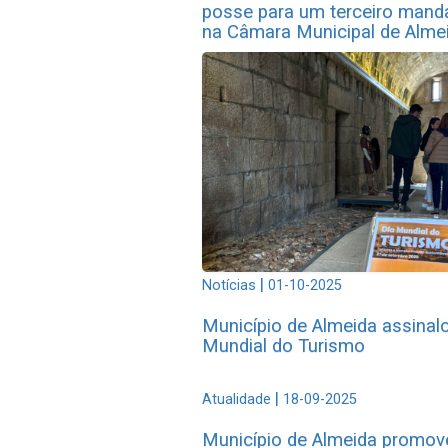
posse para um terceiro mand
na Câmara Municipal de Alme
|
Notícias
01-10-2025
Município de Almeida assinal
Mundial do Turismo
|
Atualidade
18-09-2025
Município de Almeida promov