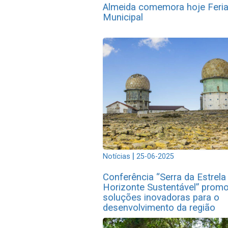
Almeida comemora hoje Feri
Municipal
|
Notícias
25-06-2025
Conferência “Serra da Estrela
Horizonte Sustentável” prom
soluções inovadoras para o
desenvolvimento da região