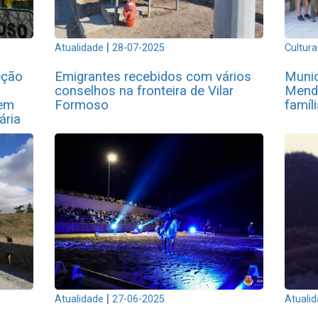
|
Atualidade
28-07-2025
Cultura
eção
Emigrantes recebidos com vários
Munic
conselhos na fronteira de Vilar
Mend
 em
Formoso
famíl
ária
|
Atualidade
27-06-2025
Atuali