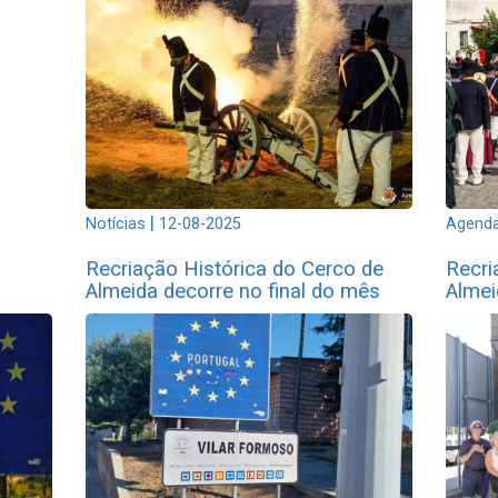
a
|
Notícias
12-08-2025
Agenda
Recriação Histórica do Cerco de
Recri
Almeida decorre no final do mês
Almei