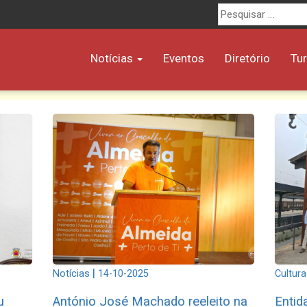
Procurar
por:
Notícias
Eventos
Diretório
Tu
|
Notícias
14-10-2025
Cultura
u
António José Machado reeleito na
Entid