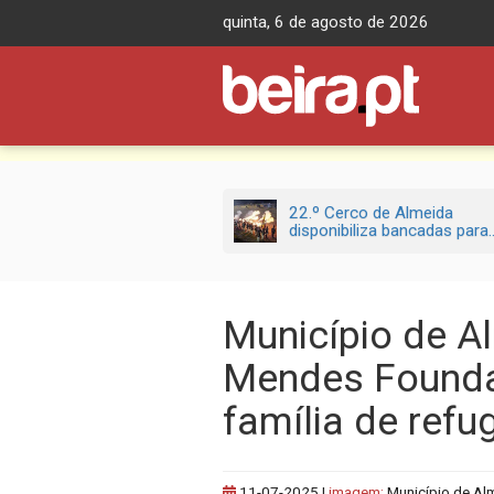
Skip
quinta, 6 de agosto de 2026
to
content
22.º Cerco de Almeida
disponibiliza bancadas para..
Município de A
Mendes Found
família de refu
11-07-2025
|
imagem:
Município de Al