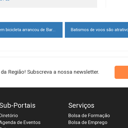
Primeira descida do rio Douro em bicicleta arrancou de Barca d’Alva
da Região! Subscreva a nossa newsletter.
Sub-Portais
Serviços
Diretório
Bolsa de Formação
Agenda de Eventos
Bolsa de Emprego