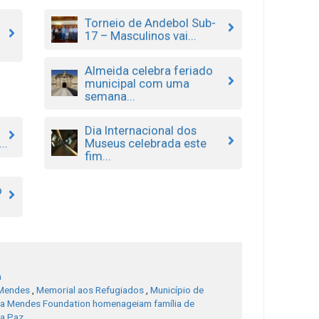
Torneio de Andebol Sub-
17 – Masculinos vai...
Almeida celebra feriado
municipal com uma
semana...
Dia Internacional dos
Museus celebrada este
..
fim...
o
a
 Mendes
,
Memorial aos Refugiados
,
Município de
sa Mendes Foundation homenageiam família de
da Paz