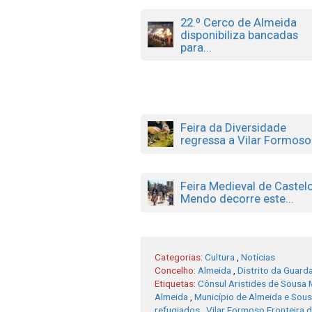
22.º Cerco de Almeida
disponibiliza bancadas
para...
Feira da Diversidade
regressa a Vilar Formoso.
Feira Medieval de Castel
Mendo decorre este...
Categorias:
Cultura
,
Notícias
Concelho:
Almeida
,
Distrito da Guard
Etiquetas:
Cônsul Aristides de Sousa
Almeida
,
Município de Almeida e Sou
refugiados
,
Vilar Formoso Fronteira 