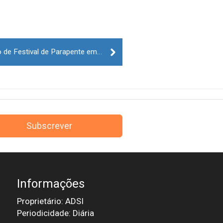
Batismos de voos são atrativo de Festival de Parapente em Celorico da Beira
Subscrever
Informações
Proprietário: ADSI
Periodicidade: Diária