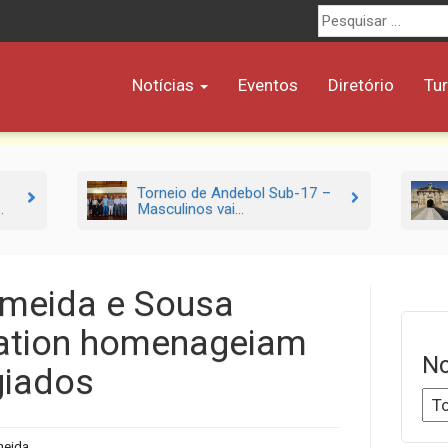
Procurar
por:
Notícias
Eventos
Diretório
Tu
Torneio de Andebol Sub-17 –
.
Masculinos vai...
lmeida e Sousa
ation homenageiam
No
giados
meida