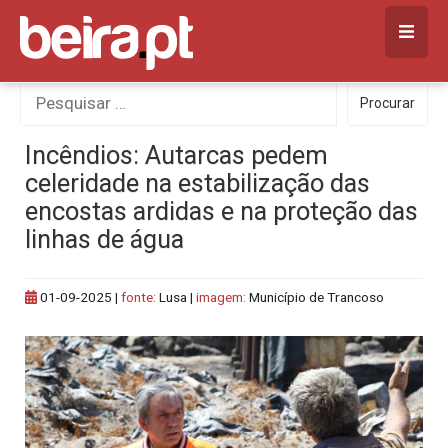
Skip
to
content
Procurar
Procurar
por:
Incêndios: Autarcas pedem
celeridade na estabilização das
encostas ardidas e na proteção das
linhas de água
01-09-2025
|
fonte:
Lusa |
imagem:
Município de Trancoso