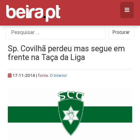
Skip
to
content
Procurar
Procurar
por:
Sp. Covilhã perdeu mas segue em
frente na Taça da Liga
17-11-2014
|
fonte:
O Interior