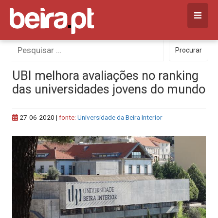
Skip
to
content
Procurar
Procurar
por:
UBI melhora avaliações no ranking
das universidades jovens do mundo
27-06-2020
|
fonte:
Universidade da Beira Interior