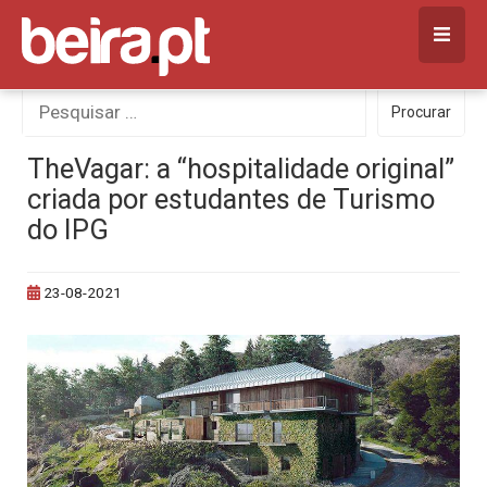
Skip
to
content
Procurar
Procurar
por:
TheVagar: a “hospitalidade original”
criada por estudantes de Turismo
do IPG
23-08-2021