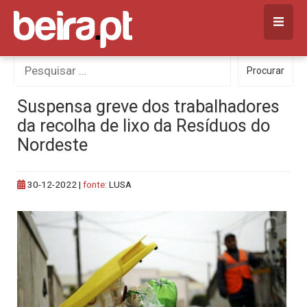
Skip
to
content
Procurar
Procurar
por:
Suspensa greve dos trabalhadores
da recolha de lixo da Resíduos do
Nordeste
30-12-2022
|
fonte:
LUSA