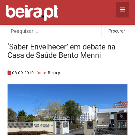
Skip
to
content
Procurar
Procurar
por:
‘Saber Envelhecer’ em debate na
Casa de Saúde Bento Menni
08-09-2019
|
fonte:
Beira.pt