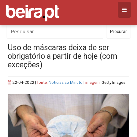
Skip
to
content
Procurar
Procurar
por:
Uso de máscaras deixa de ser
obrigatório a partir de hoje (com
exceções)
22-04-2022
|
fonte:
Notícias ao Minuto
|
imagem:
Getty Images