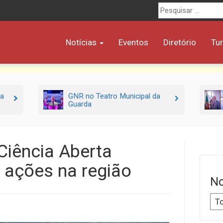
Procurar
por:
Notícias
Eventos
Diretório
Tu
ra
GNR no Teatro Municipal da
Guarda
Ciência Aberta
 ações na região
No