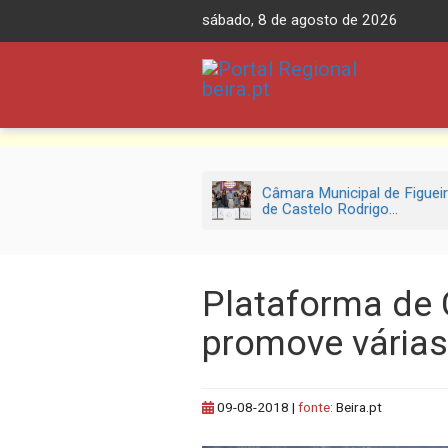
Skip
sábado, 8 de agosto de 2026
to
content
Câmara Municipal de Figuei
de Castelo Rodrigo...
Plataforma de 
promove várias
09-08-2018
|
fonte:
Beira.pt