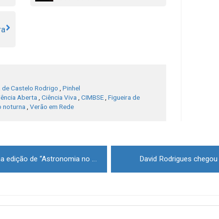
ra
a de Castelo Rodrigo
,
Pinhel
iência Aberta
,
Ciência Viva
,
CIMBSE
,
Figueira de
 noturna
,
Verão em Rede
ADM Estrela promove mais uma edição de “Astronomia no Verão” na região
David Rodrigues chegou 