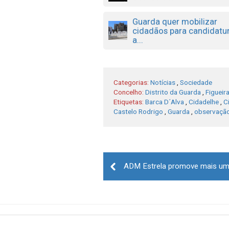
Guarda quer mobilizar
cidadãos para candidatu
a...
Categorias:
Notícias
,
Sociedade
Concelho:
Distrito da Guarda
,
Figueir
Etiquetas:
Barca D´Alva
,
Cidadelhe
,
C
Castelo Rodrigo
,
Guarda
,
observação
Post
navigation