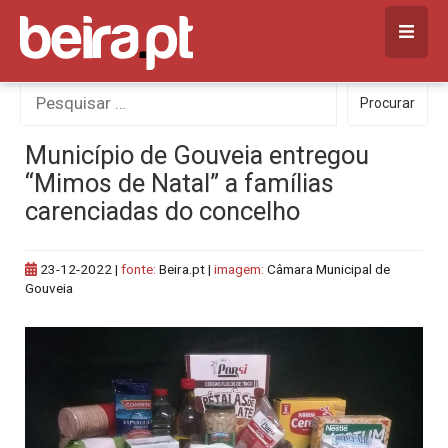
Skip
to
content
Procurar
Procurar
por:
Município de Gouveia entregou
“Mimos de Natal” a famílias
carenciadas do concelho
23-12-2022
|
fonte:
Beira.pt |
imagem:
Câmara Municipal de
Gouveia