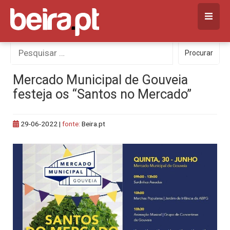
Skip
to
content
Procurar
Procurar
por:
Mercado Municipal de Gouveia
festeja os “Santos no Mercado”
29-06-2022
|
fonte:
Beira.pt