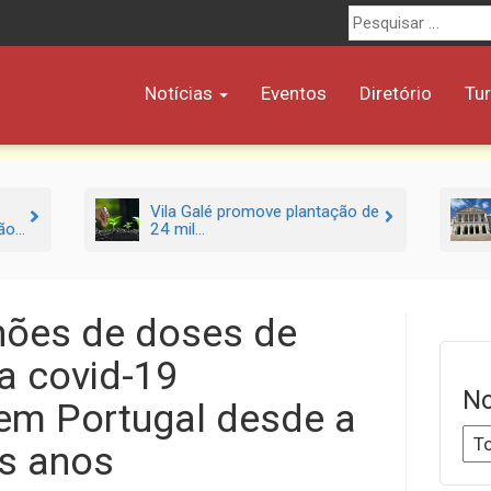
Procurar
por:
Notícias
Eventos
Diretório
Tu
Vila Galé promove plantação de
o...
24 mil...
hões de doses de
a covid-19
No
em Portugal desde a
is anos