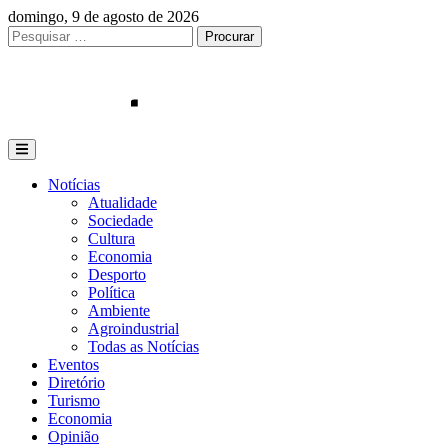
Skip
domingo, 9 de agosto de 2026
to
Procurar
Procurar
content
por:
Notícias
Atualidade
Sociedade
Cultura
Economia
Desporto
Política
Ambiente
Agroindustrial
Todas as Notícias
Eventos
Diretório
Turismo
Economia
Opinião