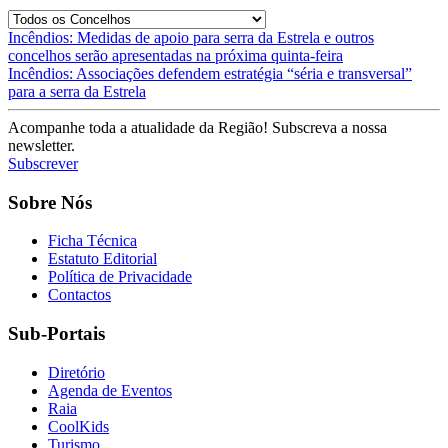
Post
Incêndios: Medidas de apoio para serra da Estrela e outros
concelhos serão apresentadas na próxima quinta-feira
navigation
Incêndios: Associações defendem estratégia “séria e transversal”
para a serra da Estrela
Acompanhe toda a atualidade da Região! Subscreva a nossa
newsletter.
Subscrever
Sobre Nós
Ficha Técnica
Estatuto Editorial
Política de Privacidade
Contactos
Sub-Portais
Diretório
Agenda de Eventos
Raia
CoolKids
Turismo