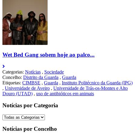
Wet Bed Gang sobem hoje ao palco...
Categorias:
Notícias
,
Sociedade
Concelho:
Distrito da Guarda
,
Guarda
Etiquetas:
CIMBSE
,
Guarda
,
Instituto Politécnico da Guarda (IPG)
,
Universidade de Aveiro
,
Universidade de Trás-os-Montes e Alto
Douro (UTAD)
,
uso de antibióticos em animais
Notícias por Categoria
Notícias por Concelho