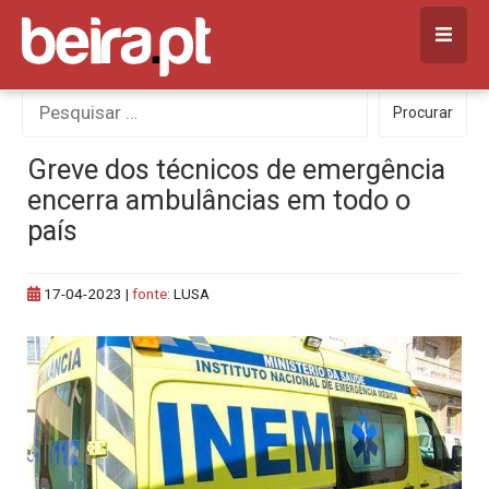
Skip
to
content
Procurar
Procurar
por:
Greve dos técnicos de emergência
encerra ambulâncias em todo o
país
17-04-2023
|
fonte:
LUSA