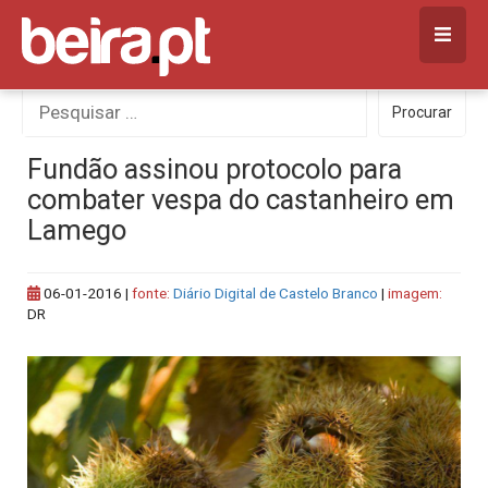
Skip
to
content
Procurar
Procurar
por:
Fundão assinou protocolo para
combater vespa do castanheiro em
Lamego
06-01-2016
|
fonte:
Diário Digital de Castelo Branco
|
imagem:
DR