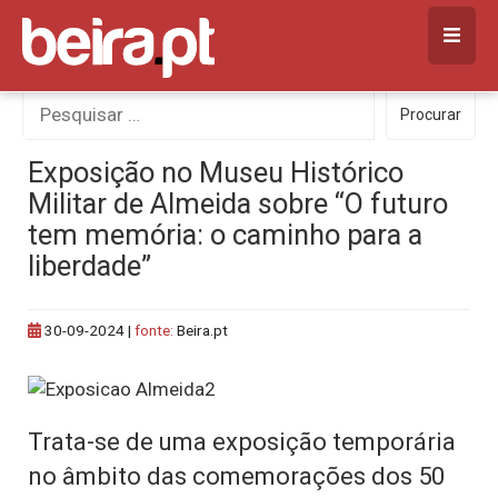
Skip
to
content
Procurar
Procurar
por:
Exposição no Museu Histórico
Militar de Almeida sobre “O futuro
tem memória: o caminho para a
liberdade”
30-09-2024
|
fonte:
Beira.pt
Trata-se de uma exposição temporária
no âmbito das comemorações dos 50