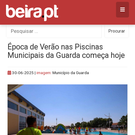
Skip
to
content
Procurar
Procurar
por:
Época de Verão nas Piscinas
Municipais da Guarda começa hoje
30-06-2025
|
imagem:
Município da Guarda