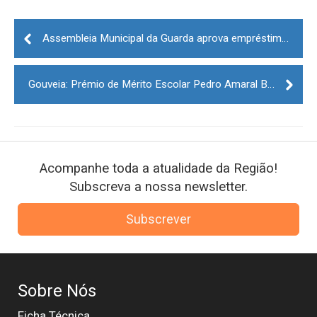
Post
navigation
Assembleia Municipal da Guarda aprova empréstimo de 1,6 milhões de euros
Gouveia: Prémio de Mérito Escolar Pedro Amaral Botto Machado com candidaturas abertas
Acompanhe toda a atualidade da Região!
Subscreva a nossa newsletter.
Subscrever
Sobre Nós
Ficha Técnica