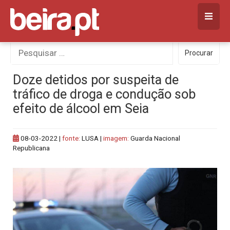
Skip
to
content
Procurar
Procurar
por:
Doze detidos por suspeita de
tráfico de droga e condução sob
efeito de álcool em Seia
08-03-2022
|
fonte:
LUSA |
imagem:
Guarda Nacional
Republicana