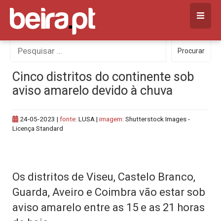
Skip
to
content
Procurar
Procurar
por:
Cinco distritos do continente sob
aviso amarelo devido à chuva
24-05-2023
|
fonte:
LUSA |
imagem:
Shutterstock Images -
Licença Standard
Os distritos de Viseu, Castelo Branco,
Guarda, Aveiro e Coimbra vão estar sob
aviso amarelo entre as 15 e as 21 horas