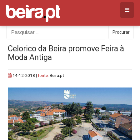
Skip
to
content
Procurar
Procurar
por:
Celorico da Beira promove Feira à
Moda Antiga
14-12-2018
|
fonte:
Beira.pt