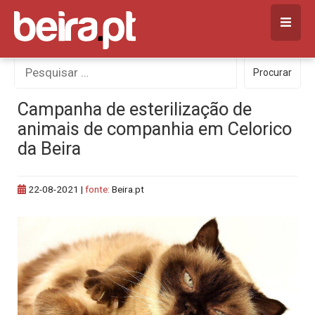
Skip
to
content
Procurar
Procurar
por:
Campanha de esterilização de
animais de companhia em Celorico
da Beira
22-08-2021
|
fonte:
Beira.pt