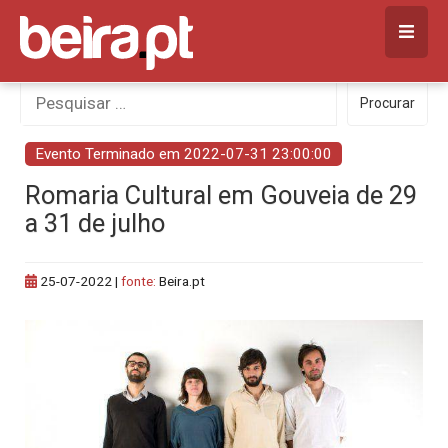
Skip
to
content
Procurar
Procurar
por:
Evento Terminado em 2022-07-31 23:00:00
Romaria Cultural em Gouveia de 29
a 31 de julho
25-07-2022
|
fonte:
Beira.pt