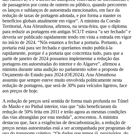
de passageiros por conta de outrem ou público, quando percorrem
os lanços e sublanços de autoestrada mencionados, em face da
redução de taxas de portagem adotada, e por forma a manter os
benefícios globais atualmente em vigor”. A ministra da Coesão
Territorial, Ana Abrunhosa, afirmou, na sexta-feira, que o diploma
para reduzir as portagens em antigas SCUT estava “a ser fechado” e
deveria ser publicado rapidamente tendo em vista a entrada em vigor
no início de 2024. “Nós estamos a fechar a portaria. Portanto, a
portaria está para ser fechada e queríamos muito publicá-la
rapidamente, porque é a portaria que concretiza tudo, para que a
partir de janeiro de 2024 possamos implementar a redução das
portagens em autoestradas do interior e do Algarve”, afirmou a
ministra durante uma audição no parlamento sobre a proposta de
Orçamento do Estado para 2024 (OE2024). Ana Abrunhosa
assumiu que sempre esteve muito envolvida politicamente nesta
redução de portagens, que será de 30% para veículos ligeiros, face
aos preços de hoje.
A redução de preços será sentida de forma mais profunda no Túnel
do Marão e no Pinhal interior, vias que “não beneficiaram da
redução de 50% feita em 2011 e terão agora as mesmas condições
das vias abrangidas por esta medida”, acrescentou. A ministra
destacou que, face a exigências de descarbonização, a redução de
preços nestas autoestradas está a ser acompanhada por programas de
uso do transporte coletivo. “Os dados que temos já, provisórios, do