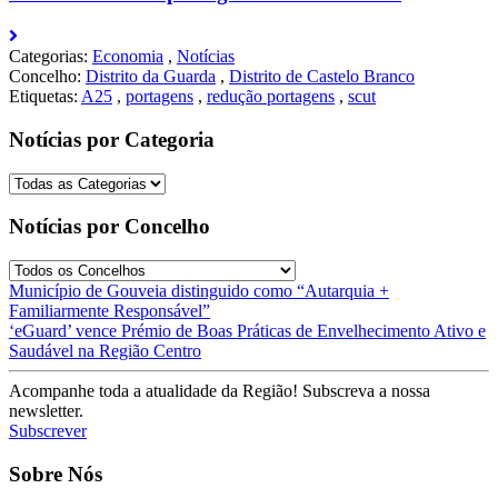
Categorias:
Economia
,
Notícias
Concelho:
Distrito da Guarda
,
Distrito de Castelo Branco
Etiquetas:
A25
,
portagens
,
redução portagens
,
scut
Notícias por Categoria
Notícias por Concelho
Post
Município de Gouveia distinguido como “Autarquia +
Familiarmente Responsável”
navigation
‘eGuard’ vence Prémio de Boas Práticas de Envelhecimento Ativo e
Saudável na Região Centro
Acompanhe toda a atualidade da Região! Subscreva a nossa
newsletter.
Subscrever
Sobre Nós