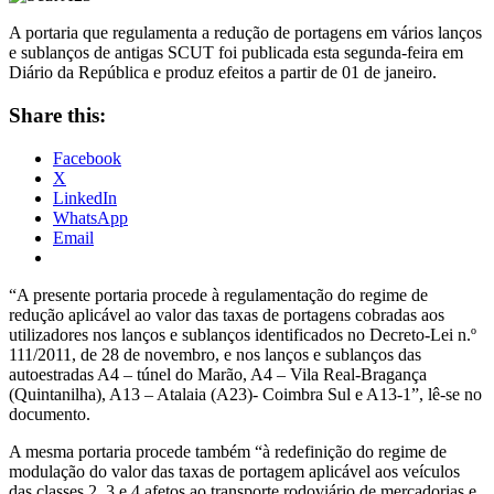
A portaria que regulamenta a redução de portagens em vários lanços
e sublanços de antigas SCUT foi publicada esta segunda-feira em
Diário da República e produz efeitos a partir de 01 de janeiro.
Share this:
Facebook
X
LinkedIn
WhatsApp
Email
“A presente portaria procede à regulamentação do regime de
redução aplicável ao valor das taxas de portagens cobradas aos
utilizadores nos lanços e sublanços identificados no Decreto-Lei n.º
111/2011, de 28 de novembro, e nos lanços e sublanços das
autoestradas A4 – túnel do Marão, A4 – Vila Real-Bragança
(Quintanilha), A13 – Atalaia (A23)- Coimbra Sul e A13-1”, lê-se no
documento.
A mesma portaria procede também “à redefinição do regime de
modulação do valor das taxas de portagem aplicável aos veículos
das classes 2, 3 e 4 afetos ao transporte rodoviário de mercadorias e