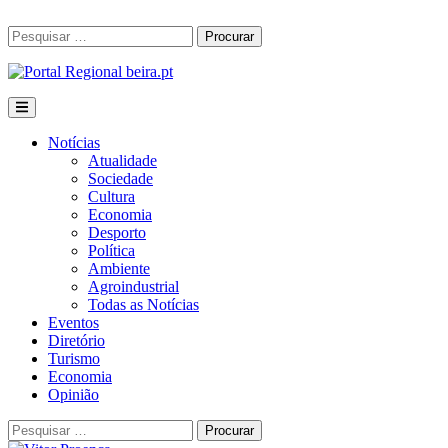
Skip
to
Procurar
Procurar
content
por:
Notícias
Atualidade
Sociedade
Cultura
Economia
Desporto
Política
Ambiente
Agroindustrial
Todas as Notícias
Eventos
Diretório
Turismo
Economia
Opinião
Procurar
Procurar
por: