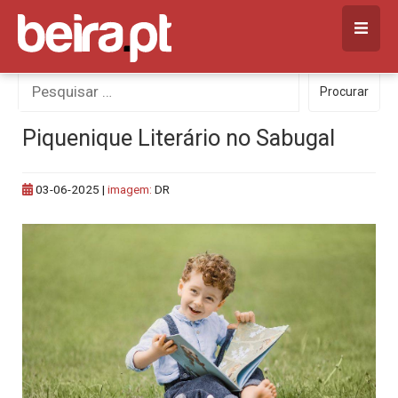
Skip
to
content
Procurar
Procurar
por:
Piquenique Literário no Sabugal
03-06-2025
|
imagem:
DR