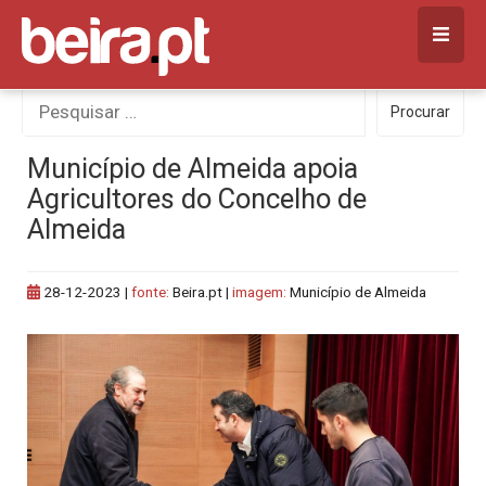
Skip
to
content
Procurar
Procurar
por:
Município de Almeida apoia
Agricultores do Concelho de
Almeida
28-12-2023
|
fonte:
Beira.pt |
imagem:
Município de Almeida