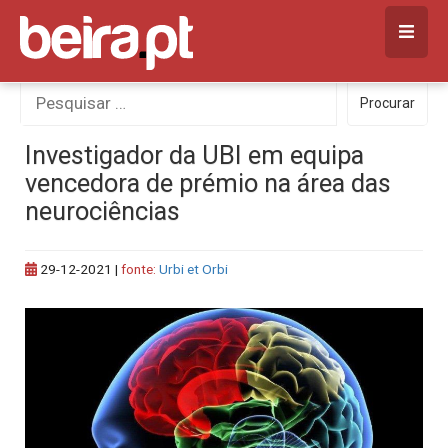
Skip
to
content
Procurar
Procurar
por:
Investigador da UBI em equipa
vencedora de prémio na área das
neurociências
29-12-2021
|
fonte:
Urbi et Orbi