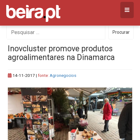
Skip
to
content
Procurar
Procurar
por:
Inovcluster promove produtos
agroalimentares na Dinamarca
14-11-2017
|
fonte:
Agronegocios