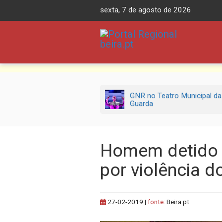
Skip
sexta, 7 de agosto de 2026
to
content
GNR no Teatro Municipal da
Guarda
Homem detido 
por violência 
27-02-2019
|
fonte:
Beira.pt