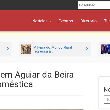
Procurar
por:
Notícias
Eventos
Diretório
Tu
V Feira do Mundo Rural
regressa à...
em Aguiar da Beira
doméstica
No