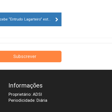
Figueira de Castelo Rodrigo recebe “Entrudo Lagarteiro” este sábado
Subscrever
Informações
Proprietário: ADSI
Periodicidade: Diária