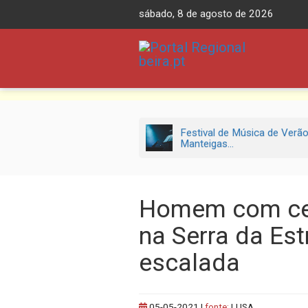
Skip
sábado, 8 de agosto de 2026
to
content
Festival de Música de Verã
Manteigas...
Homem com cer
na Serra da Est
escalada
05-05-2021
|
fonte:
LUSA