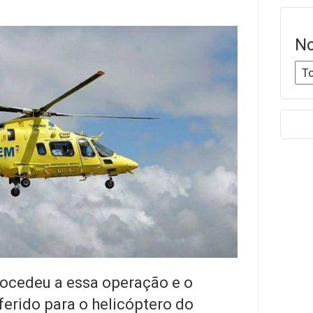
No
ocedeu a essa operação e o
erido para o helicóptero do