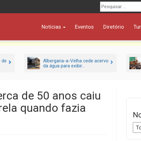
Procurar
por:
Notícias
Eventos
Diretório
Tu
o de
Albergaria-a-Velha cede acervo
da água para exibir...
ca de 50 anos caiu
rela quando fazia
No