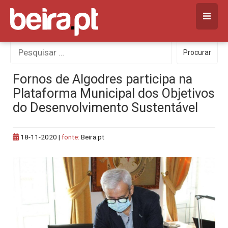
Skip
to
content
Procurar
Procurar
por:
Fornos de Algodres participa na
Plataforma Municipal dos Objetivos
do Desenvolvimento Sustentável
18-11-2020
|
fonte:
Beira.pt