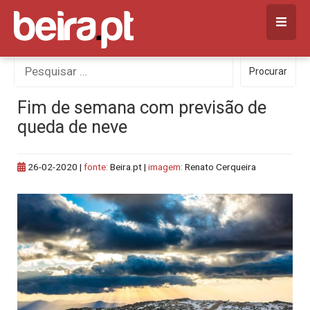
Skip
to
content
Procurar
Procurar
por:
Fim de semana com previsão de
queda de neve
26-02-2020
|
fonte:
Beira.pt |
imagem:
Renato Cerqueira