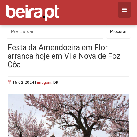
Skip
to
content
Procurar
Procurar
por:
Festa da Amendoeira em Flor
arranca hoje em Vila Nova de Foz
Côa
16-02-2024
|
imagem:
DR