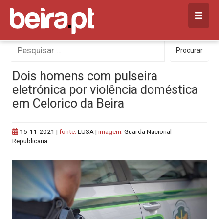
Skip
to
content
Procurar
Procurar
por:
Dois homens com pulseira
eletrónica por violência doméstica
em Celorico da Beira
15-11-2021
|
fonte:
LUSA |
imagem:
Guarda Nacional
Republicana