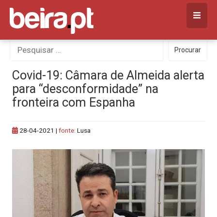
Skip
to
content
Procurar
Procurar
por:
Covid-19: Câmara de Almeida alerta
para “desconformidade” na
fronteira com Espanha
28-04-2021
|
fonte:
Lusa