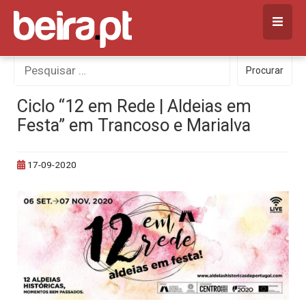
Skip
to
content
Procurar
Procurar
por:
Ciclo “12 em Rede | Aldeias em
Festa” em Trancoso e Marialva
17-09-2020