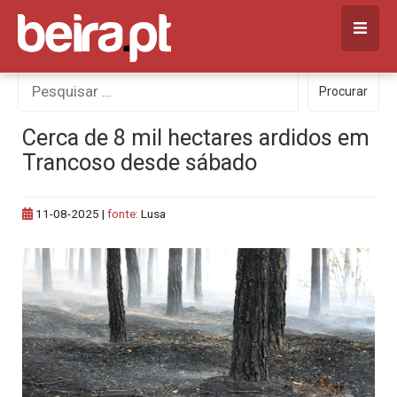
Skip
to
content
Procurar
Procurar
por:
Cerca de 8 mil hectares ardidos em
Trancoso desde sábado
11-08-2025
|
fonte:
Lusa