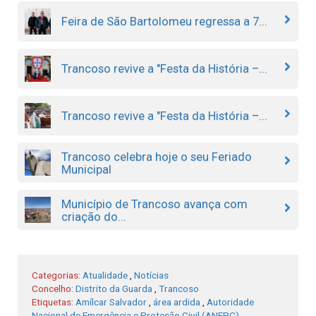
Feira de São Bartolomeu regressa a 7...
Trancoso revive a "Festa da História –...
Trancoso revive a "Festa da História –...
Trancoso celebra hoje o seu Feriado
Municipal
Município de Trancoso avança com
criação do...
Categorias:
Atualidade
,
Notícias
Concelho:
Distrito da Guarda
,
Trancoso
Etiquetas:
Amílcar Salvador
,
área ardida
,
Autoridade
Nacional de Emergência e Proteção Civil (ANEPC)
,