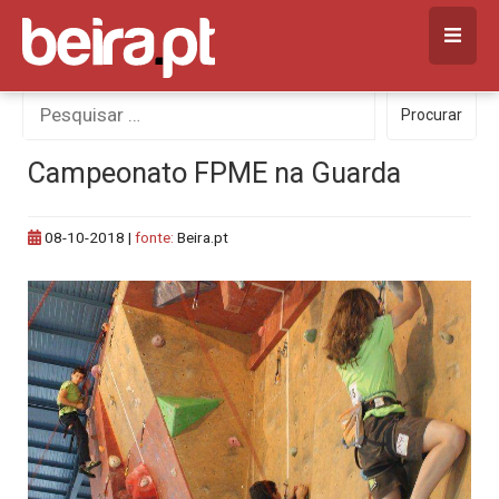
Skip
to
content
Procurar
Procurar
por:
Campeonato FPME na Guarda
08-10-2018
|
fonte:
Beira.pt