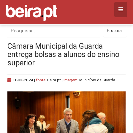
Skip
to
content
Procurar
Procurar
por:
Câmara Municipal da Guarda
entrega bolsas a alunos do ensino
superior
11-03-2024
|
fonte:
Beira.pt |
imagem:
Município da Guarda